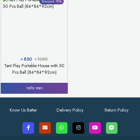
Discount -19%
৳ 850
৳ 1050
Tent Play Portable House with 50
Pcs Ball (84*84*92cm)
অর্ডার করুন
Know Us Better
Delivery Policy
Return Policy