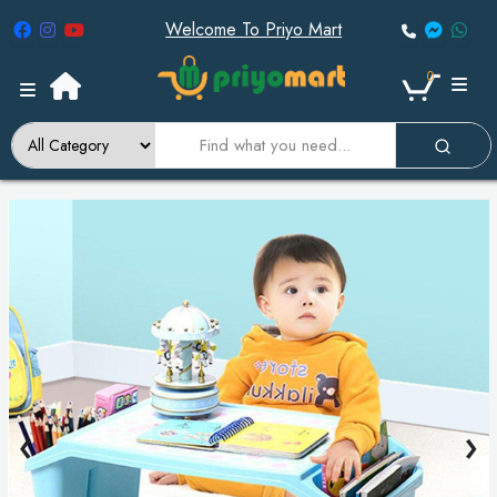
Welcome To Priyo Mart
0
‹
›