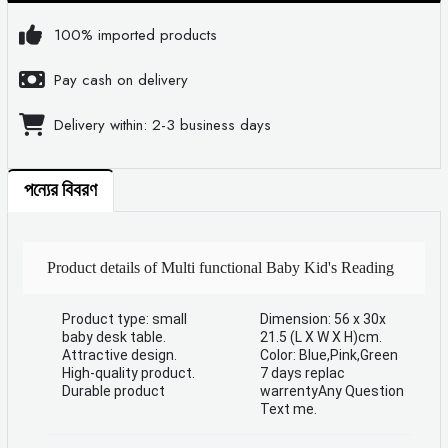
100% imported products
Pay cash on delivery
Delivery within: 2-3 business days
পন্যের বিবরণ
Product details of Multi functional Baby Kid's Reading
Table, Kid's Reading Table, Early Education Table
Product type: small
Dimension: 56 x 30x
baby desk table.
21.5 (L X W X H)cm.
Attractive design.
Color: Blue,Pink,Green
Baby Study Table Plastic Toy Desk Multi-Functional
High-quality product.
7 days replac
Durable product
warrentyAny Question
Text me.
Writing Desk Children Bed Small Desk Eating Table ,