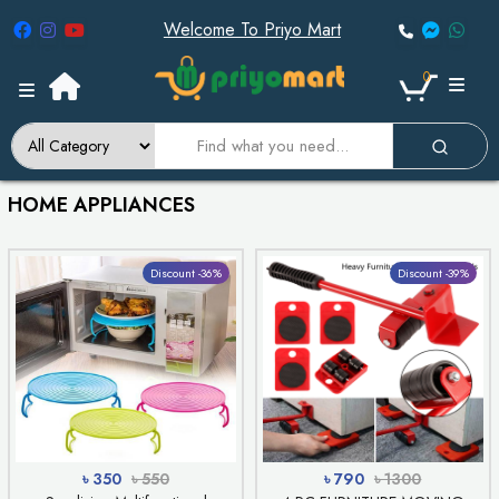
Welcome To Priyo Mart
0
HOME APPLIANCES
Discount -36%
Discount -39%
৳ 350
৳ 550
৳ 790
৳ 1300