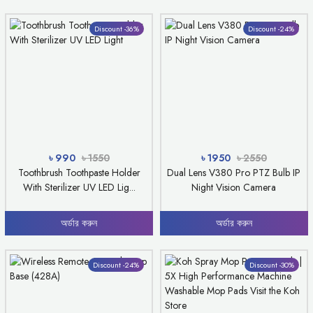
Discount -36%
Discount -24%
৳ 990
৳ 1550
৳ 1950
৳ 2550
Toothbrush Toothpaste Holder
Dual Lens V380 Pro PTZ Bulb IP
With Sterilizer UV LED Lig...
Night Vision Camera
অর্ডার করুন
অর্ডার করুন
Discount -24%
Discount -30%