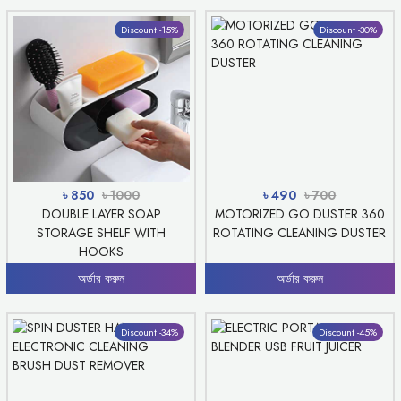
Discount -15%
Discount -30%
৳ 850
৳ 1000
৳ 490
৳ 700
DOUBLE LAYER SOAP
MOTORIZED GO DUSTER 360
STORAGE SHELF WITH
ROTATING CLEANING DUSTER
HOOKS
অর্ডার করুন
অর্ডার করুন
Discount -34%
Discount -45%