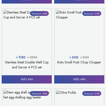
Discount -23%
Discount -25%
৳ 1150
৳ 1500
৳ 600
৳ 800
Stainless Steel Double Wall Cup
Roto Small Push Chop Chopper
and Sarcer 4 PCS set
অর্ডার করুন
অর্ডার করুন
Discount -55%
Discount -25%