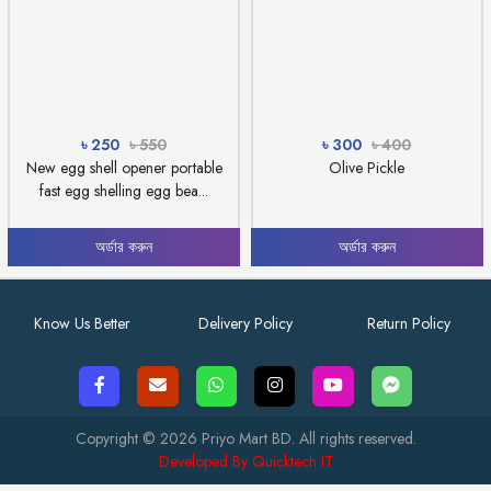
৳ 250
৳ 550
৳ 300
৳ 400
New egg shell opener portable
Olive Pickle
fast egg shelling egg bea...
অর্ডার করুন
অর্ডার করুন
Know Us Better
Delivery Policy
Return Policy
Copyright © 2026 Priyo Mart BD. All rights reserved.
Developed By Quicktech IT