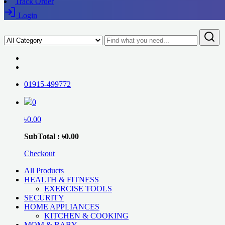
Track Order
Login
01915-499772
0
৳0.00
SubTotal : ৳0.00
Checkout
All Products
HEALTH & FITNESS
EXERCISE TOOLS
SECURITY
HOME APPLIANCES
KITCHEN & COOKING
MOM & BABY