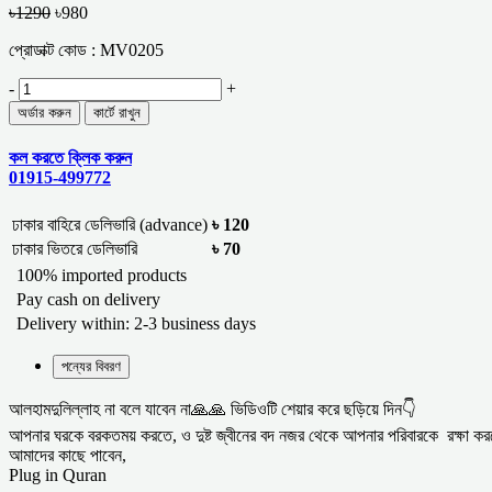
৳1290
৳980
প্রোডাক্ট কোড : MV0205
-
+
কল করতে ক্লিক করুন
01915-499772
ঢাকার বাহিরে ডেলিভারি (advance)
৳ 120
ঢাকার ভিতরে ডেলিভারি
৳ 70
100% imported products
Pay cash on delivery
Delivery within: 2-3 business days
পন্যের বিবরণ
আলহামদুলিল্লাহ না বলে যাবেন না🙏🙏 ভিডিওটি শেয়ার করে ছড়িয়ে দিন👇
আপনার ঘরকে বরকতময় করতে, ও দুষ্ট জ্বীনের বদ নজর থেকে আপনার পরিবারকে রক্ষ
আমাদের কাছে পাবেন,
Plug in Quran