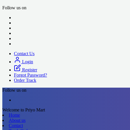
Follow us on
Contact Us
Login
Register
Forgot Password?
Order Track
Follow us on
Welcome to Priyo Mart
Home
About us
Contact