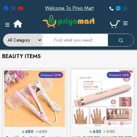
Welcome To Priyo Mart
0
BEAUTY ITEMS
Discount -26%
Discount -32%
৳ 480
৳ 650
৳ 650
৳ 950