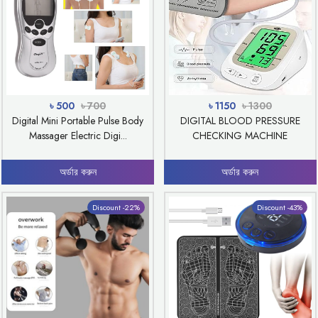
৳ 500
৳ 700
৳ 1150
৳ 1300
Digital Mini Portable Pulse Body
DIGITAL BLOOD PRESSURE
Massager Electric Digi...
CHECKING MACHINE
অর্ডার করুন
অর্ডার করুন
Discount -22%
Discount -43%