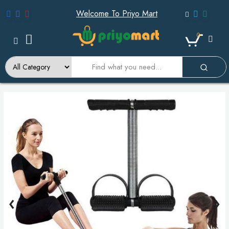
Welcome To Priyo Mart
0
‹
›