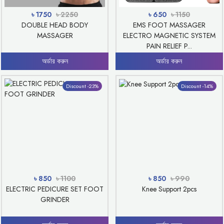
৳ 1750
৳ 2250
৳ 650
৳ 1150
DOUBLE HEAD BODY
EMS FOOT MASSAGER
MASSAGER
ELECTRO MAGNETIC SYSTEM
PAIN RELIEF P...
অর্ডার করুন
অর্ডার করুন
Discount -23%
Discount -14%
৳ 850
৳ 1100
৳ 850
৳ 990
ELECTRIC PEDICURE SET FOOT
Knee Support 2pcs
GRINDER