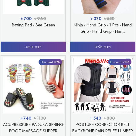
৳ 700
৳ 960
৳ 370
৳ 550
Batting Pad - Sea Green
Ninja - Hand Grip - 1 Pcs - Hand
Grip - Hand Grip - Han...
অর্ডার করুন
অর্ডার করুন
Discount -33%
Discount -33%
৳ 740
৳ 1100
৳ 540
৳ 800
ACUPRESSURE PADUKA SPRING
POSTURE CORRECTOR BELT
FOOT MASSAGE SLIPPER
BACKBONE PAIN RELIEF LUMBER