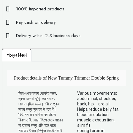
100% imported products
Pay cash on delivery
Delivery within: 2-3 business days
পন্যের বিবরণ
Product details of New Tummy Trimmer Double Spring
Fitness Tummy Trimmer/abs Tummy Trimmer/abs
জিম এখন বাসায় থেকেই করুন,
Various movements:
দ্রুত মেদ বা ভুড়ি কমান এবং
abdominal, shoulder,
মাসেল বৃদ্ধি করুন।নারী ও পুরুষ
back, hip ... are all.
Exerciser Tummy Trimmer/Multipurpose Fitness
সবার জন্য ব্যবহার উপযোগী।
Helps reduce belly fat,
ফিটনেস ধরে রাখতে ব্যায়ামের
blood circulation,
বিকল্প নেই।যারা জিমে যেতে পারেন
muscle exhaustion,
Equipment for Men and Women
না তাদের জন্য এটি হতে পারে
slim fit
সবচেয়ে উওম।স্প্রিং সিস্টেম তাই
spring force in