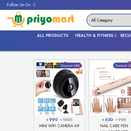
Follow Us On
ALL PRODUCTS
HEALTH & FITNESS
SECU
Hot Deals
Discount -34%
Discount -
৳ 990
৳ 1500
৳ 650
৳ 950
MINI WIFI CAMERA A9
NAIL CARE PEN