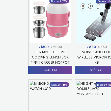
Discount -25%
Discount -
৳ 1500
৳ 2000
৳ 630
৳ 850
PORTABLE ELECTRIC
NOISE CANCELIN
COOKING LUNCH BOX
WIRELESS MICROPH
TIFFIN CARRIER HOTPOT
K9
অর্ডার করুন
অর্ডার করুন
Discount -45%
Discount -