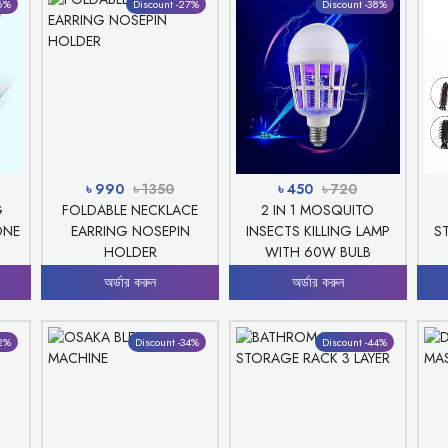
26%
Discount -27%
Discount -38%
৳ 990
৳ 1350
৳ 450
৳ 720
G
FOLDABLE NECKLACE
2 IN 1 MOSQUITO
ONE
EARRING NOSEPIN
INSECTS KILLING LAMP
S
HOLDER
WITH 60W BULB
অর্ডার করুন
অর্ডার করুন
22%
Discount -34%
Discount -44%