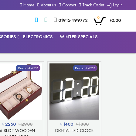
Home
About us
Contact
Track Order
Login
0
01915-499772
৳0.00
SSORIES
ELECTRONICS
WINTER SPECIALS
Discount -22%
Discount -22%
৳ 2250
৳ 2900
৳ 1400
৳ 1800
6 SLOT WOODEN
DIGITAL LED CLOCK