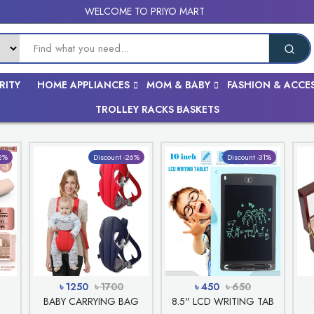
WELCOME TO PRIYO MART
RITY
HOME APPLIANCES
MOM & BABY
FASHION & ACCE
TROLLEY RACKS BASKETS
32%
Discount -26%
Discount -31%
৳ 1250
৳ 1700
৳ 450
৳ 650
BABY CARRYING BAG
8.5" LCD WRITING TAB